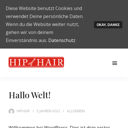
Diese Website benutzt Cookies und
verwendet Deine persönliche Daten.
Wenn du die Website weiter nutzt,
OKAY, DANKE
gehen wir von deinem
Einverständnis aus.
Datenschutz
Hallo Welt!
HIPHAIR
5 JAHREN
AGO
ALLGEMEIN
Willkommen bei WordPress. Dies ist dein erster