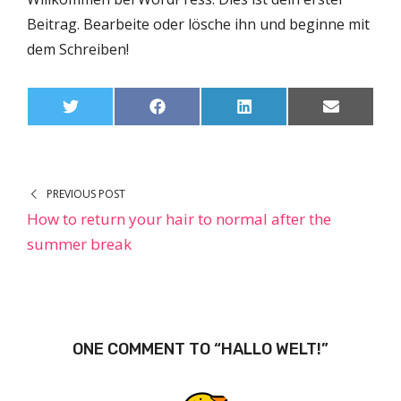
Beitrag. Bearbeite oder lösche ihn und beginne mit
dem Schreiben!
S
S
S
S
T
F
L
E
H
H
H
H
W
A
I
M
A
A
A
A
I
C
N
A
R
R
R
R
T
E
K
I
E
E
E
E
T
B
E
L
O
O
O
O
E
O
D
N
N
N
N
R
O
I
PREVIOUS POST
K
N
How to return your hair to normal after the
summer break
ONE COMMENT TO “HALLO WELT!”