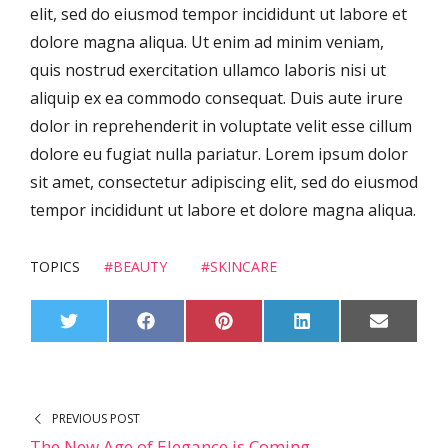
elit, sed do eiusmod tempor incididunt ut labore et
dolore magna aliqua. Ut enim ad minim veniam,
quis nostrud exercitation ullamco laboris nisi ut
aliquip ex ea commodo consequat. Duis aute irure
dolor in reprehenderit in voluptate velit esse cillum
dolore eu fugiat nulla pariatur. Lorem ipsum dolor
sit amet, consectetur adipiscing elit, sed do eiusmod
tempor incididunt ut labore et dolore magna aliqua.
TOPICS
#BEAUTY
#SKINCARE
S
S
S
S
S
T
F
P
L
E
H
H
H
H
H
W
A
I
I
M
A
A
A
A
A
I
C
N
N
A
R
R
R
R
R
T
E
T
K
I
E
E
E
E
E
T
B
E
E
L
O
O
O
O
O
E
O
R
D
N
N
N
N
N
R
O
E
I
PREVIOUS POST
K
S
N
T
The New Age of Elegance is Coming